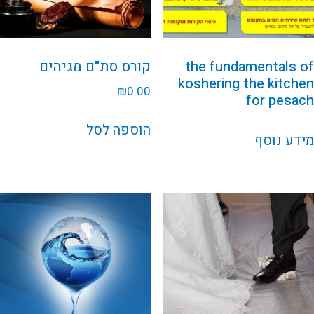
the fundamentals of
קורס סת"ם מגיהים
koshering the kitchen
₪
0.00
for pesach
הוספה לסל
מידע נוסף