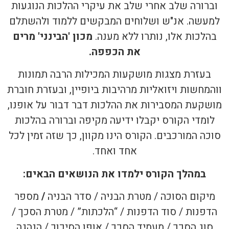
וברורה שלב אחרי שלב את עיקרי ההלכות הנוגעות
למעשה. אנ"ש ושלוחים המבקשים ללמוד ולהשתלם
בהלכות אלו, נותרו ללא מענה.
מכון 'הבינני' מרים
את הכפפה.
בעזרת מצגות מושקעות המכילות הרבה תמונות
ווהמחשות ויזואליות מרהיבות ביופיין, ובעזרת חוברת
מושקעת המסבירות את ההלכות דבר דבור על אופנו,
לומדי הקורס יקבלו ידיעה מקיפה וברורה בהלכות
סוכה המורכבים. הקורס הינו מקוון, כך שזה זמין לכל
אחד ואחד.
במהלך הקורס ילמדו את הנושאים הבאים:
מיקום הסוכה / מטרת הבניה / סדר הבניה
/
מספר
הדפנות / סוד הדפנות / “הלכתות
”
/
מטרת הסכך /
סוג הסכך / מעמיד הסכך / אופן הסיכוך / הנהגה