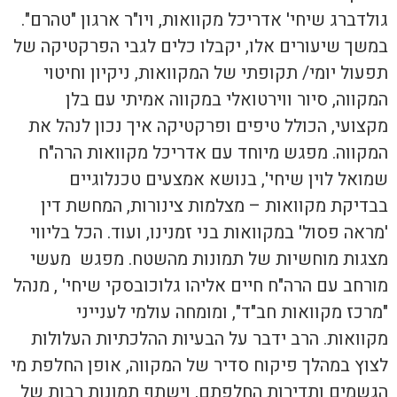
גולדברג שיחי' אדריכל מקוואות, ויו"ר ארגון "טהרם".
במשך שיעורים אלו, יקבלו כלים לגבי הפרקטיקה של
תפעול יומי/ תקופתי של המקוואות, ניקיון וחיטוי
המקווה, סיור ווירטואלי במקווה אמיתי עם בלן
מקצועי, הכולל טיפים ופרקטיקה איך נכון לנהל את
המקווה. מפגש מיוחד עם אדריכל מקוואות הרה"ח
שמואל לוין שיחי', בנושא אמצעים טכנלוגיים
בבדיקת מקוואות – מצלמות צינורות, המחשת דין
'מראה פסול' במקוואות בני זמנינו, ועוד. הכל בליווי
מצגות מוחשיות של תמונות מהשטח. מפגש מעשי
מורחב עם הרה"ח חיים אליהו גלוכובסקי שיחי' , מנהל
"מרכז מקוואות חב"ד", ומומחה עולמי לענייני
מקוואות. הרב ידבר על הבעיות ההלכתיות העלולות
לצוץ במהלך פיקוח סדיר של המקווה, אופן החלפת מי
הגשמים ותדירות החלפתם, וישתף תמונות רבות של