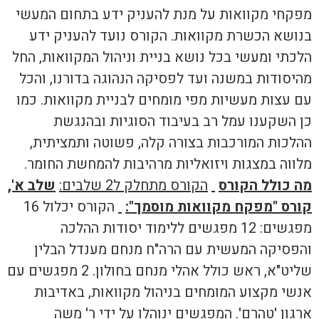
מפקחי מקוואות על מנת להעניק ידע בתחום המעשי
בנושא הכשרת מקוואות. הקורס נועד להעניק ידע
הלכתי ומעשי בכל נושא בניית וניהול המקוואות, החל
מהיסודות במשנה ועד לפסיקה הנהוגה בדורנו, והכל
עם עצות מעשיות מפי מומחים לבניית מקוואות. כמו
כן השקענו עמל רב בעיבוד הסוגיות ובהנגשת
ההלכות המורכבות בצורה קלה, פשוטה ותמציתית,
מלווה במצגות ויזואליות מרהיבות להמחשת החומר.
מה כולל הקורס
הקורס מתחלק ל2 שלבים:
שלב א',
קורס "מפקח מקוואות מוסמך":
הקורס יכלול 16
מפגשים: 12 מפגשים ללימוד יסודות ההלכה
והפסיקה המעשית עם הרה"ח מנחם מענדל הבלין
שליט"א, ראש כולל אהלי מנחם בחולון. 2 מפגשים עם
אנשי מקצוע המומחים בניהול מקוואות, באדיבות
ארגון 'טהרם'. המפגשים ינוהלו על ידי ר' משה