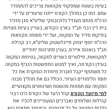
בעיות בשטח שמפקחי מקוואות צריכים להתמודד
עמם. כמו כן במהלך הקורס ייתנו שיעורים על ידי
הרה"ח מנחם מענדל גלוכובסקי שליט"א סגן מזכיר
בית דין רבני חב"ד בארץ הקודש, בעניין בעיות מצויות
בפיקוח סדיר על המקווה, ועל ידי מומחה מקוואות
הרה"ח יוסף יצחק פייגלשטוק שליט"א, רב קהילת
חב"ד בואנוס איירס, בענין פתרונות יחודיים
למקוואות, פילטרים כשרים למקווה, בטיחות המקווה
בעידן הקורונה, ואיך למנוע התפשטות הנגיף במקווה.
כל משתתף יקבל חוברת מיוחדת הסוקרת את כל
חומר הלימודים העיוני, הכולל גם את תהליך מבנה
המקווה עם תמונות מהשטח ושרטוטים מקצועיים.
למי מיועד הקורס
קהל היעד של הקורס הינו רבני
קהילות ושלוחים ואברכים המעוניינים להכיר את
הלכות המקווה על כל פרטיהם. ובמיוחד מתאים הוא