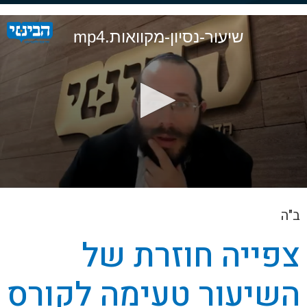
0
seconds
of
שיעור-נסיון-מקוואות.mp4
2
minutes,
25
seconds
0
seconds
ב"ה
of
2
hours,
צפייה חוזרת של
14
minutes,
54
השיעור טעימה לקורס
seconds