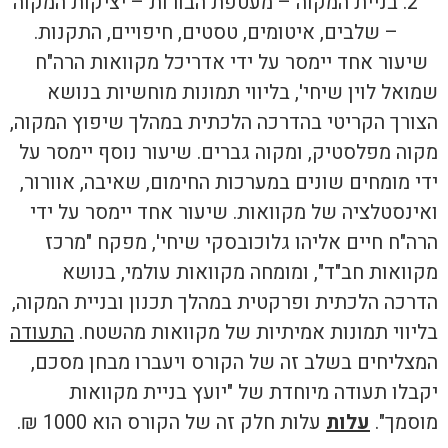
בניית המקוה – מעטפת הבורות – יציקות המקוה
– שלבים, איטומים, טסטים, חיפויים, התקנות.
שיעור אחד יימסר על ידי אדריכל מקוואות הרה"ח
שמואל לוין שיחי', בליווי תמונות מוחשיות בנושא
הצורך הקריטי בהדרכה הלכתית במהלך שיפוץ המקוה,
מקוה מפלסטיק, ומקוה גברים. שיעור נוסף יימסר על
ידי מומחים שונים במערכות החימום, שאיבה, אוורור,
ואינסטלציה של מקוואות. שיעור אחד יימסר על ידי
הרה"ח חיים אליהו גלוכובסקי שיחי', מפקח "מרכז
מקוואות חב"ד", ומומחה מקוואות עולמי, בנושא
הדרכה הלכתית ופרקטית במהלך תכנון ובניית המקוה,
בליווי תמונות אמיתיות של מקוואות מהשטח.
התעודה
המצליחים בשלב זה של הקורס ויעברו מבחן מסכם,
יקבלו תעודה מיוחדת של "יועץ בניית מקוואות
מוסמך".
עלות
עלות חלק זה של הקורס הוא 1000 ₪.