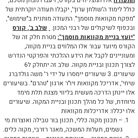
התעודה
אלו המצליחים בקורס, ויעברו מבחן מסכם,
כולל לימוד ה'שולחן ערוך', יקבלו תעודה יוקרתית של
"מפקח מקוואות מוסמך". התעודה מותנית ב"שימוש",
ובכפוף לשיקולים של רבני המכון.
שלב ב', קורס
"יועץ בניית מקוואות מוסמך":
מטרת חלק זה של
הקורס מיועד עבור אלו המלווים בניית מקווה,
ומעוניינים לקבל את הידע ההלכתי והפרקטי הנדרש
לצורך תכנון ובניית מקווה. שלב זה יתחלק ל6
שיעורים. 3 שיעורים יימסרו על ידי ר' משה גולדברג
שיחי', אדריכל מקוואות ויו"ר ארגון "טהרם". בשיעורים
אלו יינתן הדרכה מעשית בליווי מצגת תלת מימד
מיוחדת, של כל מהלך תכנון ובניית המקוה. שיעורים
אלו יכללו: אדריכלות מקוואות
– תכנון מקוה כללי, תכנון בור טבילה ואוצרות מי
גשמים, תעלות המשכה, מאגר רזרבי, מקוה כלים.