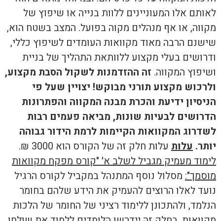
לאותם אלו המעוניינים ללוות בנייה או שיפוץ של
מקווה, או אף מנהלים מקוה בפועל. המצב בשטח הוא,
שישנם הרבה מאוד מקוואות העומדים לשיפוץ כללי,
ודרושים בעלי מקצוע ללוותאת התהליך של בניית
ושיפוץ המקווה.
זה ההזדמנות לשקול הסבת מקצוע,
ולרכוש מקצוע תורני מבוקש!
יצויין שעל פי
הניסיון ידיעת והכרת מבנה המקווה והפתרונות
הדרושים לבעיות שונות, מביאה פעמים רבות
לשדרוג המקוואות הקיימות לרמת הידור גבוהה
יותר.
עלות
עלות חלק זה של הקורס הוא 3000 ₪.
לימוד מעמיק מגביל לשלב א' "קורס מפקח מקוואות
מוסמך":
מסלול נוסף המתנהל במקביל לקורס הרגיל
נועד לאלו הרוצים להעמיק את הידע שלהם בחומר
הנלמד, ולהתכונן ללימוד רציני של החומר של הלכות
מקוואות. בחלק זה יידרשו הלומדים ללמוד את שולחן