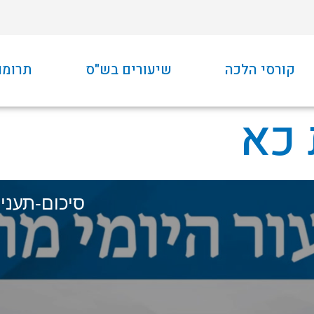
קורסי הלכה
שיעורים בש"ס
תרומו
 כא
סיכום-תענית-כא