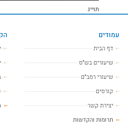
תוייג
עמודים
הקו
דף הבית
י
שיעורים בש"ס
י
שיעורי רמב"ם
מ
קורסים
נ
יצירת קשר
ח
תרומות והקדשות