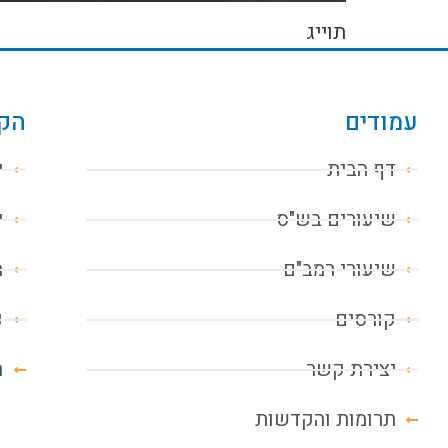
תוייג
עמודים
הקו
דף הבית
י
שיעורים בש"ס
י
שיעורי רמב"ם
מ
קורסים
נ
יצירת קשר
ח
תרומות והקדשות