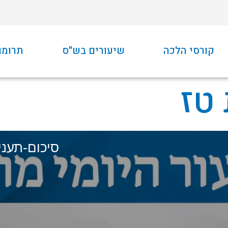
קורסי הלכה
שיעורים בש"ס
תרומו
טז
סיכום-תענית-ט