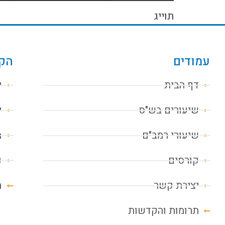
תוייג
עמודים
הקו
דף הבית
י
שיעורים בש"ס
י
שיעורי רמב"ם
מ
קורסים
נ
יצירת קשר
ח
תרומות והקדשות