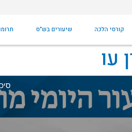
קורסי הלכה
שיעורים בש"ס
תרומו
 עו
סיכו