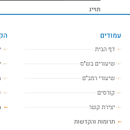
תוייג
עמודים
הקו
דף הבית
י
שיעורים בש"ס
י
שיעורי רמב"ם
מ
קורסים
נ
יצירת קשר
ח
תרומות והקדשות