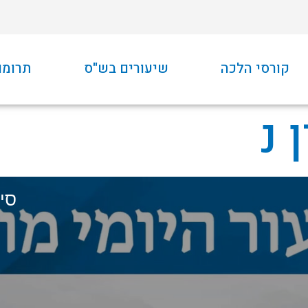
קורסי הלכה
שיעורים בש"ס
תרומו
 נ
סיכ