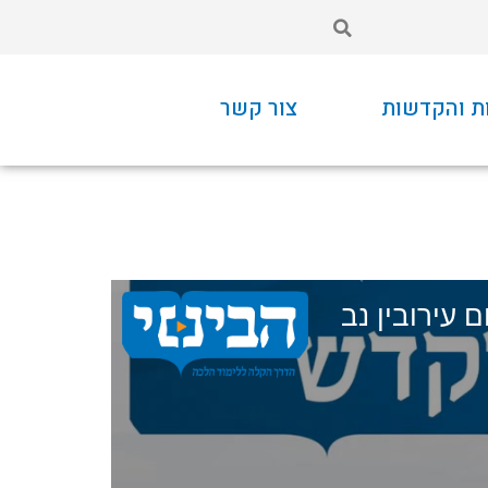
ת והקדשות
צור קשר
ם עירובין נב