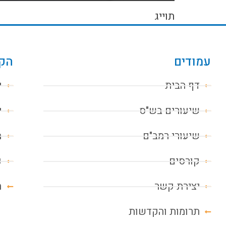
תוייג
עמודים
הקו
דף הבית
י
שיעורים בש"ס
י
שיעורי רמב"ם
מ
קורסים
נ
יצירת קשר
ח
תרומות והקדשות