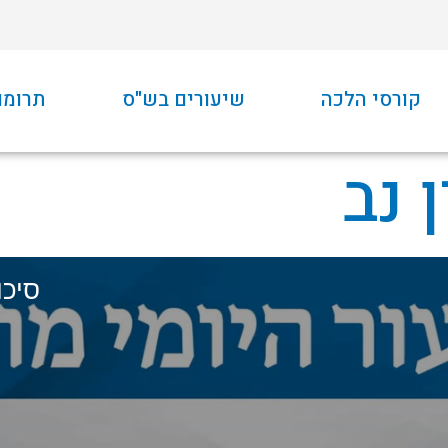
קורסי הלכה
שיעורים בש"ס
תרומו
 נב
סיכו