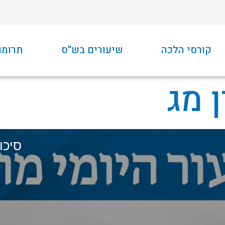
קורסי הלכה
שיעורים בש"ס
תרומו
 מג
סיכו