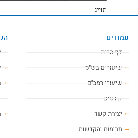
תוייג
עמודים
הקו
דף הבית
י
שיעורים בש"ס
י
שיעורי רמב"ם
מ
קורסים
נ
יצירת קשר
ח
תרומות והקדשות