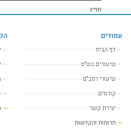
תוייג
עמודים
הקו
דף הבית
י
שיעורים בש"ס
י
שיעורי רמב"ם
מ
קורסים
נ
יצירת קשר
ח
תרומות והקדשות