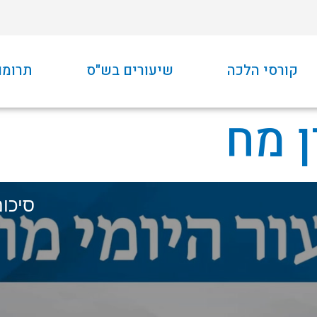
קורסי הלכה
שיעורים בש"ס
תרומו
ן מח
סיכום