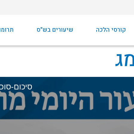
קורסי הלכה
שיעורים בש"ס
תרומו
ג
סיכום-סוכה-מ