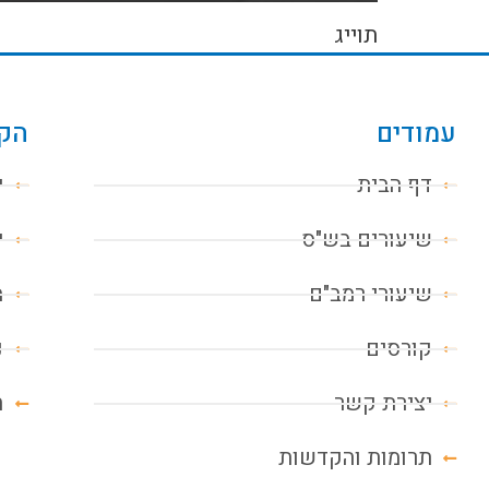
תוייג
עמודים
הקו
דף הבית
י
שיעורים בש"ס
י
שיעורי רמב"ם
מ
קורסים
נ
יצירת קשר
ח
תרומות והקדשות