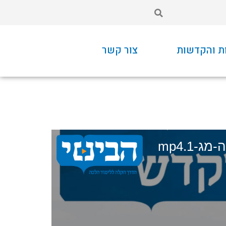
ת והקדשות
צור קשר
ג-1.mp4