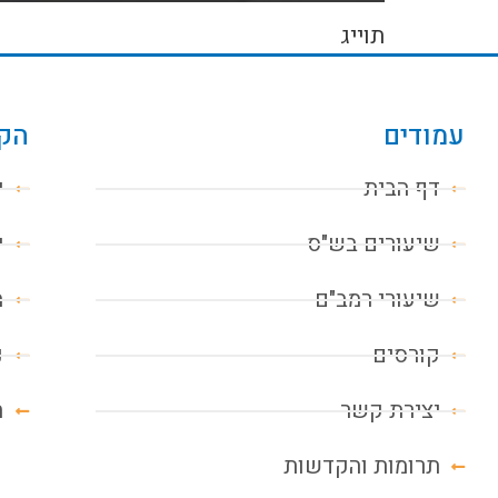
תוייג
עמודים
הקו
דף הבית
י
שיעורים בש"ס
י
שיעורי רמב"ם
מ
קורסים
נ
יצירת קשר
ח
תרומות והקדשות