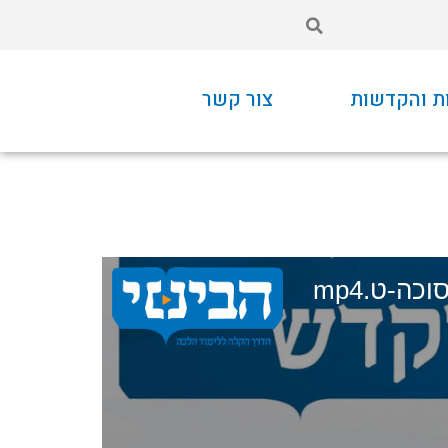
ת והקדשות
צור קשר
כה-ט.mp4