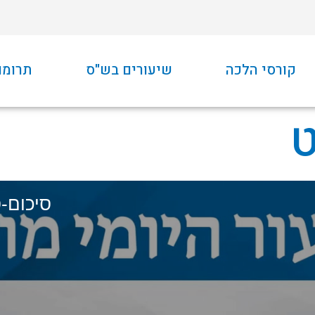
קורסי הלכה
שיעורים בש"ס
תרומו
ט
סיכום-סו