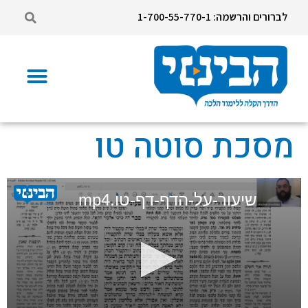
לברורים והרשמה: 1-700-55-770-1
מסכת סוטה טו
שיעור-על-הדף-דף-טו.mp4