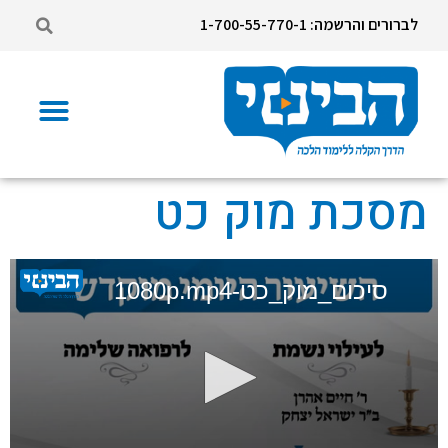
לברורים והרשמה: 1-700-55-770-1
מסכת מוק כט
סיכום_מוק_כט-1080p.mp4