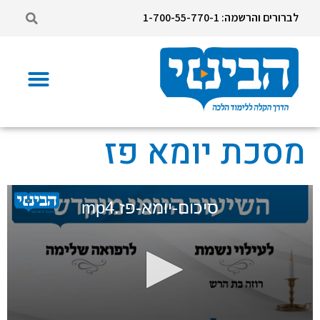
לברורים והרשמה: 1-700-55-770-1
מסכת יומא פז
סיכום-יומא-פז.mp4