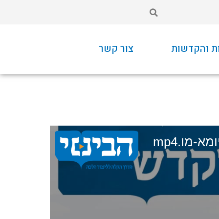
ת והקדשות
צור קשר
מא-מו.mp4