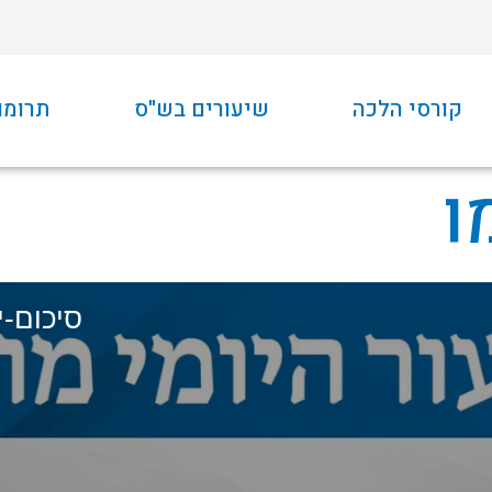
קורסי הלכה
שיעורים בש"ס
תרומו
ו
סיכום-יו