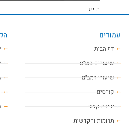
תוייג
עמודים
הקו
דף הבית
י
שיעורים בש"ס
י
שיעורי רמב"ם
מ
קורסים
נ
יצירת קשר
ח
תרומות והקדשות