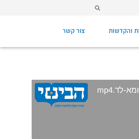
ת והקדשות
צור קשר
א-לד.mp4