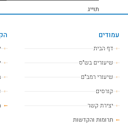
תוייג
עמודים
הקו
דף הבית
י
שיעורים בש"ס
י
שיעורי רמב"ם
מ
קורסים
נ
יצירת קשר
ח
תרומות והקדשות