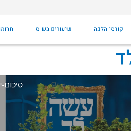
קורסי הלכה
שיעורים בש"ס
תרומו
ד
סיכום-יומ