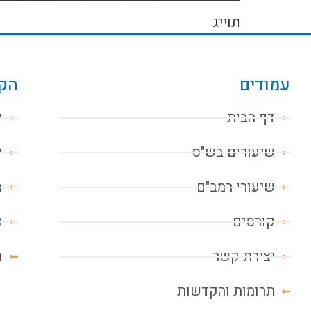
תוייג
עמודים
הקו
דף הבית
י
שיעורים בש"ס
י
שיעורי רמב"ם
מ
קורסים
נ
יצירת קשר
ח
תרומות והקדשות