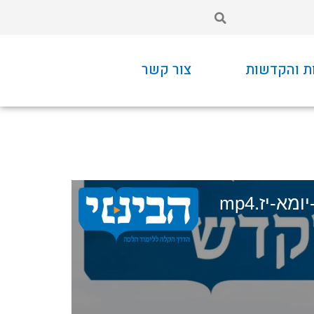
ת והקדשות
צור קשר
מא-יז.mp4