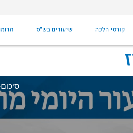
קורסי הלכה
שיעורים בש"ס
תרומו
סיכום-יו