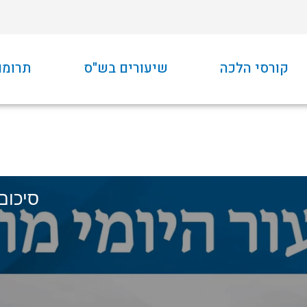
קורסי הלכה
שיעורים בש"ס
תרומו
סיכום-י