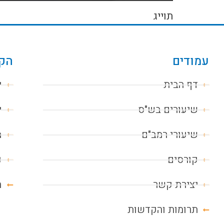
תוייג
עמודים
הקו
דף הבית
י
שיעורים בש"ס
י
שיעורי רמב"ם
מ
קורסים
נ
יצירת קשר
ח
תרומות והקדשות