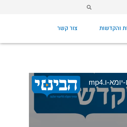
ת והקדשות
צור קשר
ומא-ו.mp4