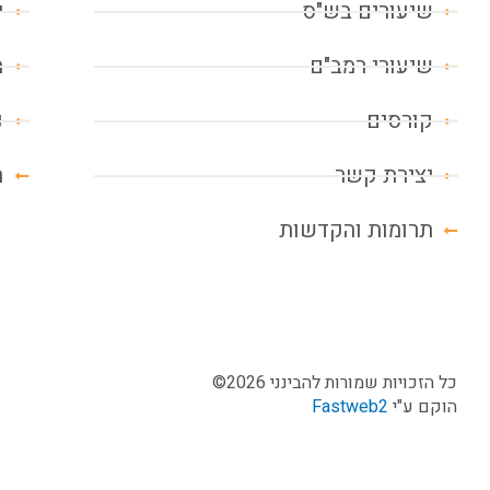
שיעורים בש"ס
י
שיעורי רמב"ם
מ
קורסים
נ
יצירת קשר
ח
תרומות והקדשות
כל הזכויות שמורות להבינני 2026©
הוקם ע"י
Fastweb2