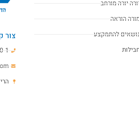
ורה יורה מורחב
ורה הוראה
ושאים להתמקצע
צור ק
בילות
0-1
com
הרימון 6א, 