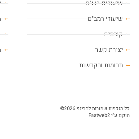
שיעורים בש"ס
י
שיעורי רמב"ם
מ
קורסים
נ
יצירת קשר
ח
תרומות והקדשות
כל הזכויות שמורות להבינני 2026©
הוקם ע"י
Fastweb2