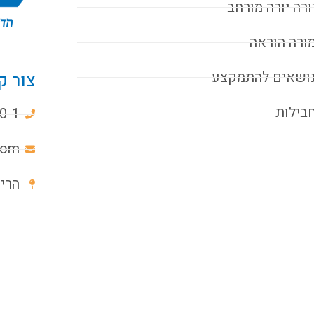
ורה יורה מורחב
ורה הוראה
ושאים להתמקצע
צור ק
בילות
0-1
com
הרימון 6א, 