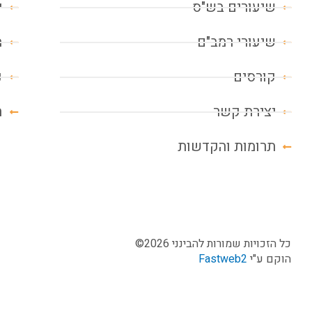
שיעורים בש"ס
י
שיעורי רמב"ם
מ
קורסים
נ
יצירת קשר
ח
תרומות והקדשות
כל הזכויות שמורות להבינני 2026©
הוקם ע"י
Fastweb2