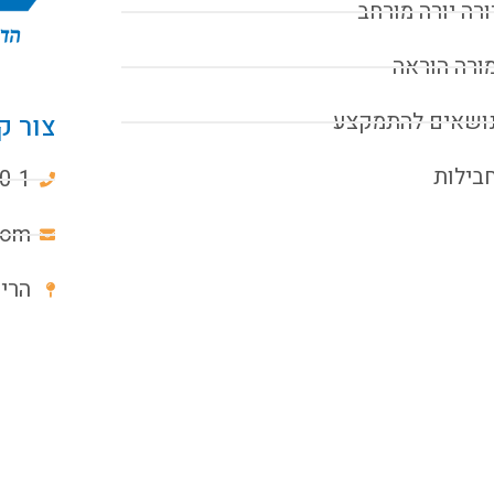
ורה יורה מורחב
ורה הוראה
ושאים להתמקצע
צור ק
בילות
0-1
com
הרימון 6א, 