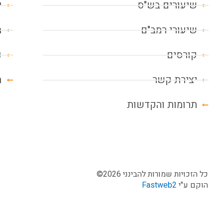
שיעורים בש"ס
י
שיעורי רמב"ם
מ
קורסים
נ
יצירת קשר
ח
תרומות והקדשות
כל הזכויות שמורות להבינני 2026©
הוקם ע"י
Fastweb2