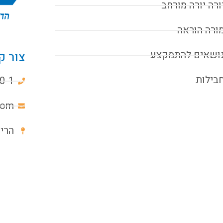
ורה יורה מורחב
ורה הוראה
ושאים להתמקצע
צור ק
בילות
0-1
com
הרימון 6א, 