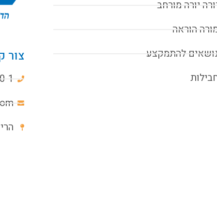
ורה יורה מורחב
ורה הוראה
ושאים להתמקצע
צור ק
בילות
0-1
com
הרימון 6א, 