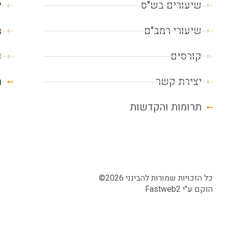
שיעורים בש"ס
י
שיעורי רמב"ם
מ
קורסים
נ
יצירת קשר
ח
תרומות והקדשות
כל הזכויות שמורות להבינני 2026©
הוקם ע"י
Fastweb2