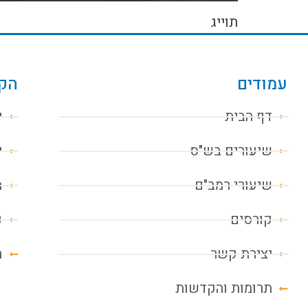
תוייג
עמודים
הקו
דף הבית
י
שיעורים בש"ס
י
שיעורי רמב"ם
מ
קורסים
נ
יצירת קשר
ח
תרומות והקדשות