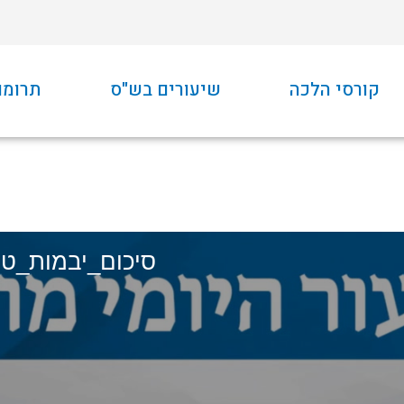
קורסי הלכה
שיעורים בש"ס
תרומו
סיכום_יבמות_ט-080p.mp4