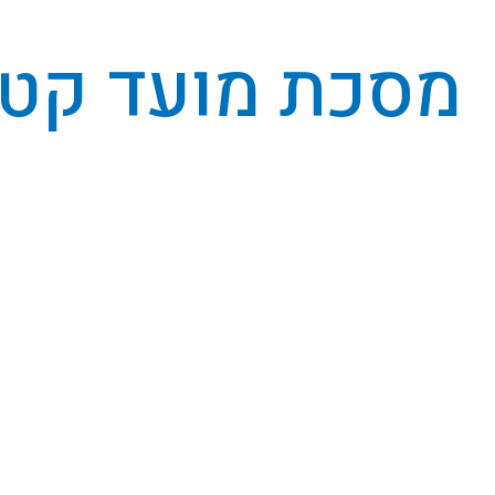
מסכת מועד קטן